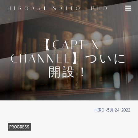
コ
HIROAKI SAITO, PHD
ン
テ
ン
ツ
へ
【CAPT X
ス
CHANNEL】ついに
キ
ッ
開設！
プ
HIRO
-
5月 24, 2022
PROGRESS