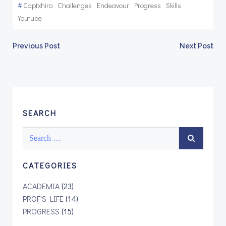
#
Captxhiro
Challenges
Endeavour
Progress
Skills
Youtube
Post
Post
Previous Post
Next Post
navigation
navigation
SEARCH
Search
for:
CATEGORIES
ACADEMIA
(23)
PROF'S LIFE
(14)
PROGRESS
(15)