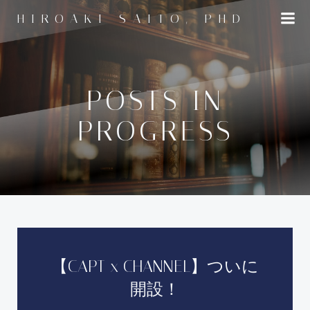
コ
HIROAKI SAITO, PHD
ン
テ
ン
ツ
へ
POSTS IN
ス
PROGRESS
キ
ッ
プ
【CAPT x CHANNEL】ついに
開設！