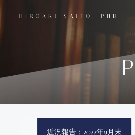
コ
ン
HIROAKI SAITO, PHD
テ
ン
ツ
へ
ス
キ
P
ッ
プ
近況報告：2022年9月末