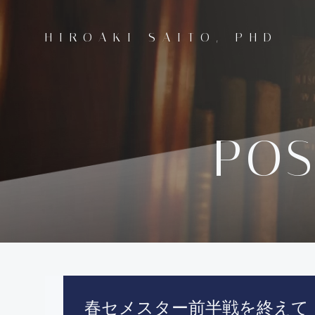
コ
ン
HIROAKI SAITO, PHD
テ
ン
ツ
へ
ス
キ
POS
ッ
プ
春セメスター前半戦を終えて