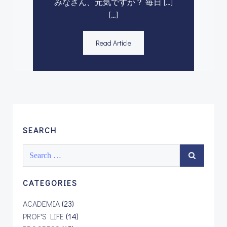
みなさん、元気ですか？ 毎日 […]
[…]
Read Article
SEARCH
Search
for:
CATEGORIES
ACADEMIA
(23)
PROF'S LIFE
(14)