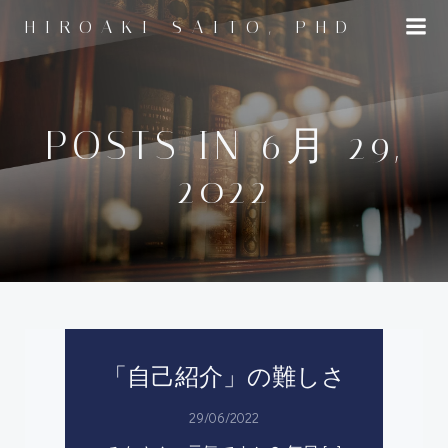
コ
HIROAKI SAITO, PHD
ン
テ
ン
ツ
へ
POSTS IN 6月 29,
ス
2022
キ
ッ
プ
「自己紹介」の難しさ
29/06/2022