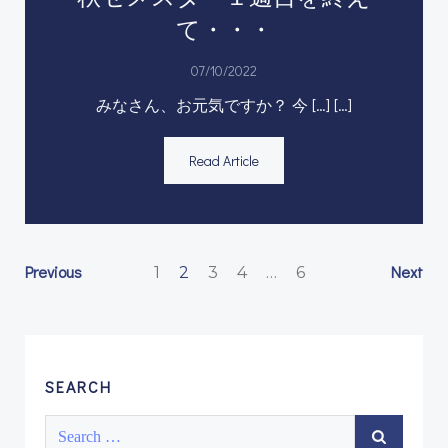
て・・・
07/10/2022
みなさん、お元気ですか？ 今 […] […]
Read Article
Posts
Posts
Po
Page
Page
Page
Page
Previous
Page
Next
1
2
3
4
…
6
navigation
navigation
na
SEARCH
Search