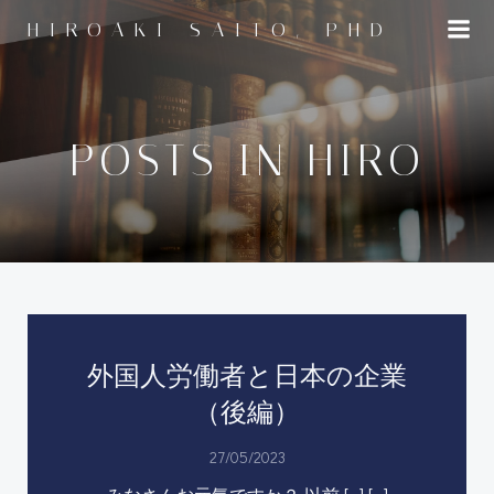
コ
HIROAKI SAITO, PHD
ン
テ
ン
ツ
へ
POSTS IN
HIRO
ス
キ
ッ
プ
外国人労働者と日本の企業
（後編）
27/05/2023