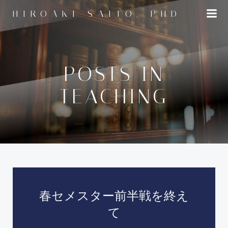
コ
HIROAKI SAITO, PHD
ン
テ
ン
ツ
へ
POSTS IN
ス
TEACHING
キ
ッ
プ
春セメスター前半戦を終え
て