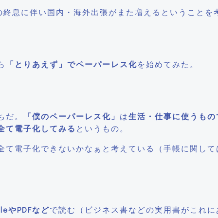
透、コロナの終息に伴い国内・海外出張がまた増えるということ
ら
「とりあえず」でペーパーレス化
を始めてみた。
ちだ。
「僕のペーパーレス化」
は
生活・仕事に使うもの
全て電子化してみる
というもの。
全て電子化できないかなぁと考えている（手帳に関して
dleやPDFなど
で読む（ビジネス書などの実用書がこれに