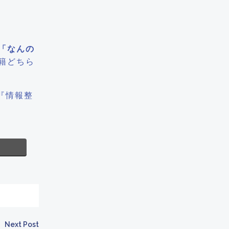
「なんの
籍どちら
『情報整
Next Post