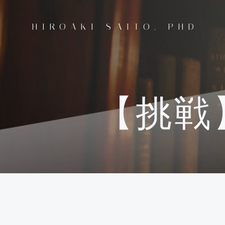
コ
ン
HIROAKI SAITO, PHD
テ
ン
ツ
へ
ス
キ
【挑戦
ッ
プ