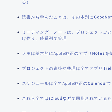
る）
読書から学んだことは、その本別に
GoodNo
ミーティング・ノートは、プロジェクトごと
け作り、時系列で管理
メモは基本的にApple純正のアプリ
Notes
を
プロジェクトの進捗や整理は全てアプリ
Trel
スケジュールは全てApple純正の
Calendar
で
これら全ては
iCloudなど
で同期されているた