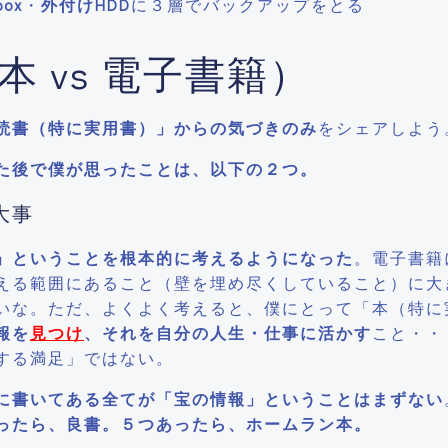
box
・
外付けHDD
に３層でバックアップをとる
 vs 電子書籍）
読書（特に実用書）」からの気づきのみ
をシェアしよう
た後で僕が思ったことは、以下の２つ。
大事
」
ということを根本的に考えるようになった
。電子書籍
える範囲にあること（壁を埋め尽くしていること）に大
いな。ただ、よくよく考えると、僕にとって「本（特に
報を
見つけ
、それを自分の人生・仕事に活かす
こと・・
する満足」ではない。
に書いてある全てが「宝の情報」ということはまずない
ったら、良書。５つあったら、ホームラン本。