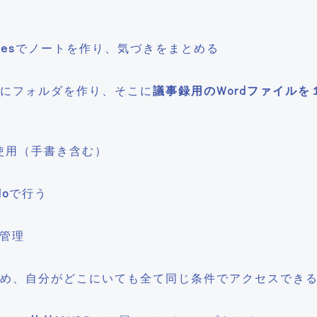
tes
でノートを作り、気づきをまとめる
にフォルダを作り、そこに
議事録用のWordファイルを
使用（手書き含む）
lo
で行う
管理
め、自分がどこにいても全て同じ条件でアクセスでき