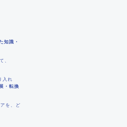
た知識・
て、
り入れ
展・転換
デアを、ど