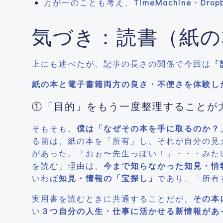
万が一のことも考え、
TimeMachine
・
Drop
気づき：読書（紙の本
上にも述べたが、記事の長さの関係で今回は
「
紙の本と電子書籍両方の良さ・不便さを体験し
①「目的」をもう一度整理することが
そもそも、
僕は「なぜその本を手に取るのか？
る前は、紙の本を「所有」し、それが自分の見
があった。「おぉ〜先生っぽい！」・・・みた
を読む」理由は、
今まで知らなかった知見・情
いわば
知見・情報の「宝探し」
であり、「所有
実用書を読むときに共通することだが、
その本
い
３つ自分の人生・仕事に活かせる新情報があ