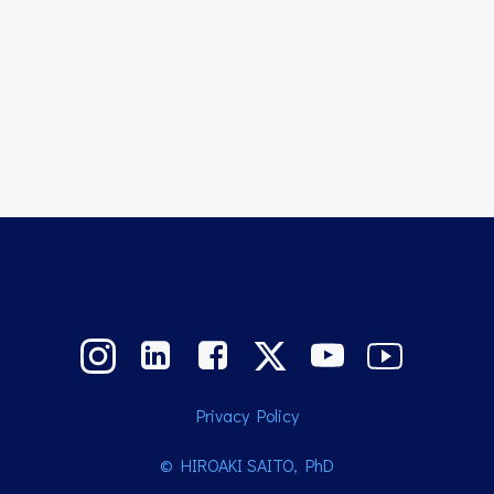
Post
navigation
Privacy Policy
© HIROAKI SAITO, PhD