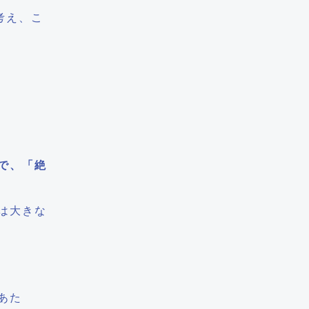
を考え、こ
で、「絶
は大きな
あた