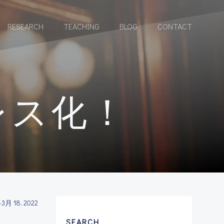
RESEARCH
TEACHING
BLOG
CONTACT
レス化！
-
3月 18, 2022
SEARCH