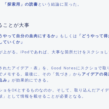
、
「探索用」の読書
という結論に至った。
ることが大事
うやって自分の血肉にするか」
もしくは
「どうやって得
していくか」
上がる。iPadであれば、大事な箇所だけをスクショし
たアイデア・表」を、Good Notesにスクショで取
ncilでメモする。最後に、その「気づき」から
アイデアの発
込み」
が効果的にできる。
ショをOKとするものなのか。そして、取り込んだアイ
献」として情報を載せることが必要となる。