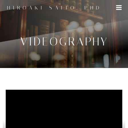
コ
HIROAKI SAITO, PHD
ン
テ
ン
ツ
へ
VIDEOGRAPHY
ス
キ
ッ
プ