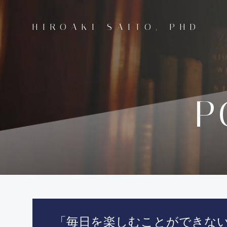
コ
ン
HIROAKI SAITO, PHD
テ
ン
ツ
へ
ス
キ
P
ッ
プ
「毎日を楽しむことができな