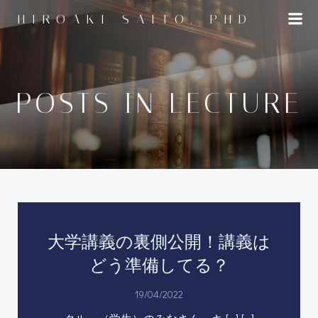
コ
HIROAKI SAITO, PHD
ン
テ
ン
ツ
へ
POSTS IN LECTURE
ス
キ
ッ
プ
大学講義の裏側公開！講義は
どう準備してる？
19/04/2022