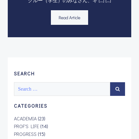
クルー（学生）のみなさん、キ […] […]
Read Article
SEARCH
Search
for:
CATEGORIES
ACADEMIA
(23)
PROF'S LIFE
(14)
PROGRESS
(15)