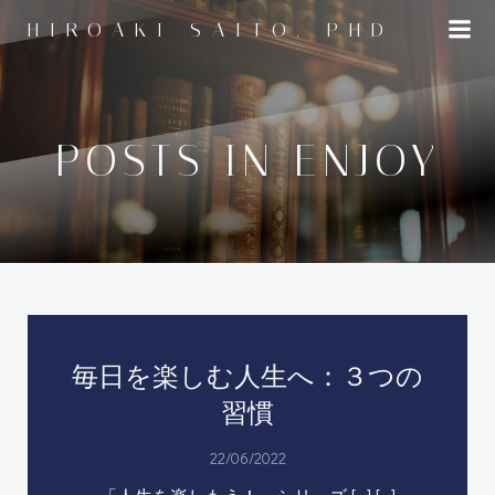
コ
HIROAKI SAITO, PHD
ン
テ
ン
ツ
へ
POSTS IN ENJOY
ス
キ
ッ
プ
毎日を楽しむ人生へ：３つの
習慣
22/06/2022