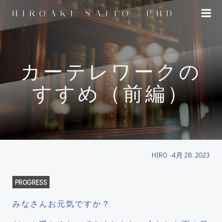
コ
HIROAKI SAITO, PHD
ン
テ
ン
ツ
へ
カーテレワークの
ス
すすめ（前編）
キ
ッ
プ
HIRO
-
4月 28, 2023
PROGRESS
みなさんお元気ですか？